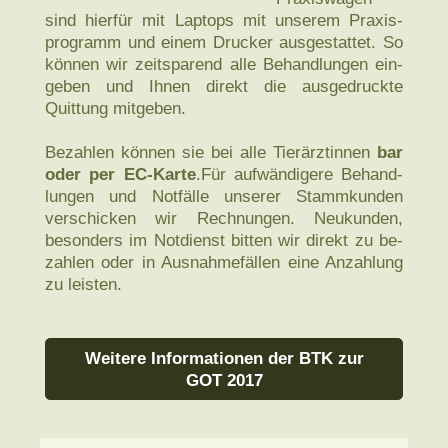
sind hier­für mit Lap­tops mit unserem Praxis­
programm und einem Drucker ausge­stattet. So
können wir zeit­sparend alle Be­hand­lungen ein­
geben und Ihnen direkt die ausge­druckte
Quittung mit­geben.
Bezahlen können sie bei alle Tier­ärztinnen
bar
oder per EC-Karte
.Für aufwän­digere Behand­
lungen und Not­fälle unserer Stamm­kunden
vers­chicken wir Rechnungen. Neu­kunden,
besonders im Not­dienst bitten wir direkt zu be­
zahlen oder in Aus­nahme­fällen eine An­zahlung
zu leisten.
Weitere Informationen der BTK zur
GOT 2017