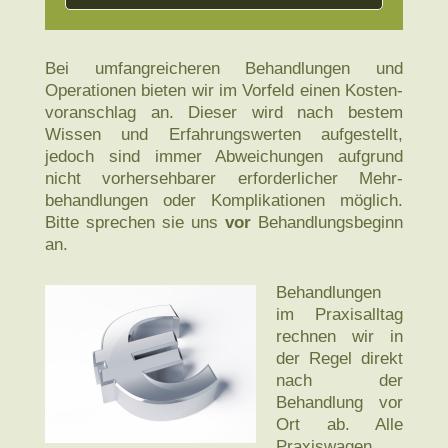
Bei umfangreicheren Behand­lungen und
Operationen bieten wir im Vor­feld einen Kosten­
voranschlag an. Dieser wird nach bestem
Wissen und Erfahrungs­werten auf­gestellt,
jedoch sind immer Ab­weich­ungen auf­grund
nicht vor­hers­ehbarer erforder­licher Mehr­
behand­lungen oder Kompli­kationen mög­lich.
Bitte sprechen sie uns
vor
Behand­lungs­beginn
an.
Behandlungen
im Praxis­alltag
rechnen wir in
der Regel direkt
nach der
Behand­lung vor
Ort ab. Alle
Praxis­wagen